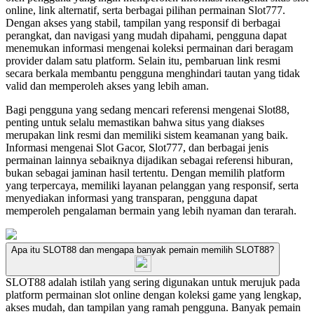
online, link alternatif, serta berbagai pilihan permainan Slot777.
Dengan akses yang stabil, tampilan yang responsif di berbagai
perangkat, dan navigasi yang mudah dipahami, pengguna dapat
menemukan informasi mengenai koleksi permainan dari beragam
provider dalam satu platform. Selain itu, pembaruan link resmi
secara berkala membantu pengguna menghindari tautan yang tidak
valid dan memperoleh akses yang lebih aman.
Bagi pengguna yang sedang mencari referensi mengenai Slot88,
penting untuk selalu memastikan bahwa situs yang diakses
merupakan link resmi dan memiliki sistem keamanan yang baik.
Informasi mengenai Slot Gacor, Slot777, dan berbagai jenis
permainan lainnya sebaiknya dijadikan sebagai referensi hiburan,
bukan sebagai jaminan hasil tertentu. Dengan memilih platform
yang terpercaya, memiliki layanan pelanggan yang responsif, serta
menyediakan informasi yang transparan, pengguna dapat
memperoleh pengalaman bermain yang lebih nyaman dan terarah.
Apa itu SLOT88 dan mengapa banyak pemain memilih SLOT88?
SLOT88 adalah istilah yang sering digunakan untuk merujuk pada
platform permainan slot online dengan koleksi game yang lengkap,
akses mudah, dan tampilan yang ramah pengguna. Banyak pemain