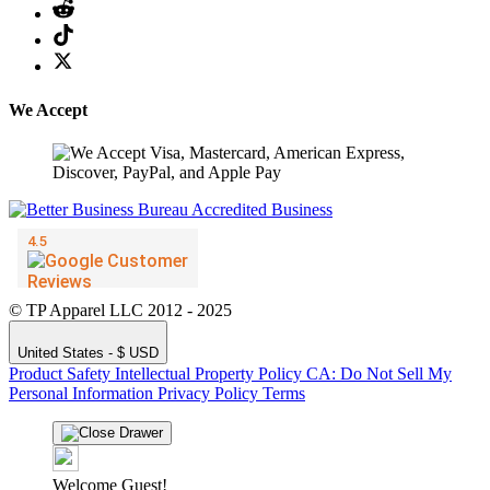
We Accept
© TP Apparel LLC 2012 - 2025
United States - $ USD
Product Safety
Intellectual Property Policy
CA: Do Not Sell My
Personal Information
Privacy Policy
Terms
Welcome Guest!