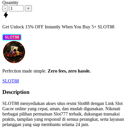
Quantity
-
+
Get
Unlock 15%
OFF Instantly When You Buy
5+ SLOT88
SLOT88
Perfection made simple.
Zero fees, zero hassle.
SLOT88
Description
SLOT88 menyediakan akses situs resmi Slot88 dengan Link Slot
Gacor online yang cepat, aman, dan mudah digunakan. Nikmati
berbagai pilihan permainan Slot777 terbaik, dukungan transaksi
praktis, tampilan yang responsif di semua perangkat, serta layanan
pelanggan yang siap membantu selama 24 jam.