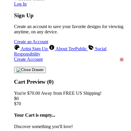
Log In
Sign Up
Create an account to save your favorite designs for viewing
anytime, on any device.
Create an Account
Artist Sign Up
About TeePublic
Social
Responsibility
Create Account
Cart Preview (0)
You're
$70.00
Away from
FREE US Shipping!
$0
$70
Your Cart is empty...
Discover something you'll love!