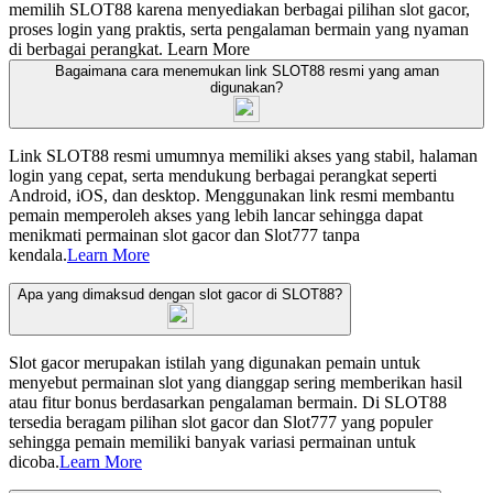
memilih SLOT88 karena menyediakan berbagai pilihan slot gacor,
proses login yang praktis, serta pengalaman bermain yang nyaman
di berbagai perangkat.
Learn More
Bagaimana cara menemukan link SLOT88 resmi yang aman
digunakan?
Link SLOT88 resmi umumnya memiliki akses yang stabil, halaman
login yang cepat, serta mendukung berbagai perangkat seperti
Android, iOS, dan desktop. Menggunakan link resmi membantu
pemain memperoleh akses yang lebih lancar sehingga dapat
menikmati permainan slot gacor dan Slot777 tanpa
kendala.
Learn More
Apa yang dimaksud dengan slot gacor di SLOT88?
Slot gacor merupakan istilah yang digunakan pemain untuk
menyebut permainan slot yang dianggap sering memberikan hasil
atau fitur bonus berdasarkan pengalaman bermain. Di SLOT88
tersedia beragam pilihan slot gacor dan Slot777 yang populer
sehingga pemain memiliki banyak variasi permainan untuk
dicoba.
Learn More