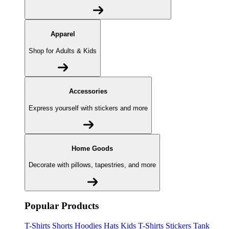
Apparel
Shop for Adults & Kids
Accessories
Express yourself with stickers and more
Home Goods
Decorate with pillows, tapestries, and more
Popular Products
T-Shirts
Shorts
Hoodies
Hats
Kids T-Shirts
Stickers
Tank