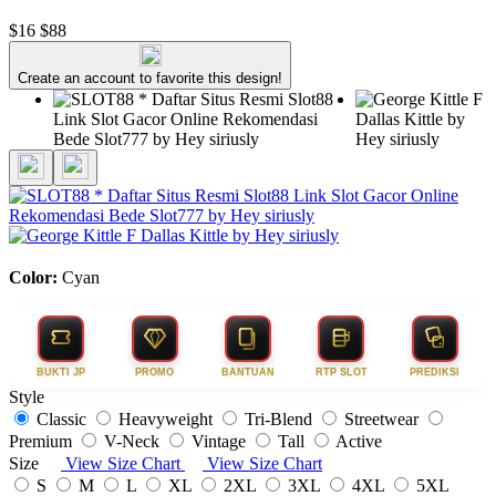
$16
$88
Create an account to favorite this design!
Color:
Cyan
BUKTI JP
PROMO
BANTUAN
RTP SLOT
PREDIKSI
Style
Classic
Heavyweight
Tri-Blend
Streetwear
Premium
V-Neck
Vintage
Tall
Active
Size
View Size Chart
View Size Chart
S
M
L
XL
2XL
3XL
4XL
5XL