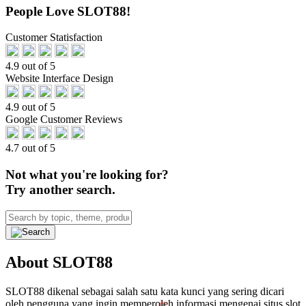
People Love SLOT88!
Customer Statisfaction
4.9 out of 5
Website Interface Design
4.9 out of 5
Google Customer Reviews
4.7 out of 5
Not what you're looking for?
Try another search.
About SLOT88
SLOT88 dikenal sebagai salah satu kata kunci yang sering dicari
oleh pengguna yang ingin memperoleh informasi mengenai situs slot