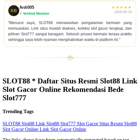
★★★★★
Ardi005
KB
2026-05-10
✓ Verified Member
"Menurut saya, SLOT88 menawarkan pengalaman bermain yang
memuaskan. Link situs mudah diakses, koleksi slot gacor lengkap, dan
pilihan Slot777 sangat beragam. Seluruh proses bermain terasa praktis
sehingga saya lebih nyaman menghabiskan waktu di platform ini."
SLOT88 * Daftar Situs Resmi Slot88 Link
Slot Gacor Online Rekomendasi Bede
Slot777
Trending Tags
SLOT88
Slot88
Link Slot88
Slot777
Slot Gacor
Situs Resmi Slot88
Slot Gacor Online
Link Slot Gacor Online
The links above have been automatically generated based on tag