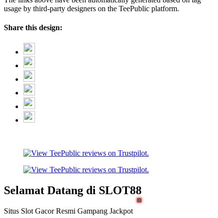
usage by third-party designers on the TeePublic platform.
Share this design:
Selamat Datang di SLOT88
Situs Slot Gacor Resmi Gampang Jackpot