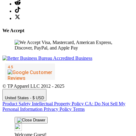
We Accept
© TP Apparel LLC 2012 - 2025
United States - $ USD
Product Safety
Intellectual Property Policy
CA: Do Not Sell My
Personal Information
Privacy Policy
Terms
Welcome Guest!