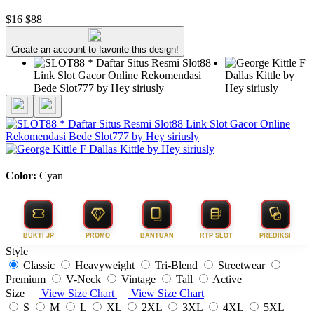
$16
$88
Create an account to favorite this design!
Color:
Cyan
BUKTI JP
PROMO
BANTUAN
RTP SLOT
PREDIKSI
Style
Classic
Heavyweight
Tri-Blend
Streetwear
Premium
V-Neck
Vintage
Tall
Active
Size
View Size Chart
View Size Chart
S
M
L
XL
2XL
3XL
4XL
5XL