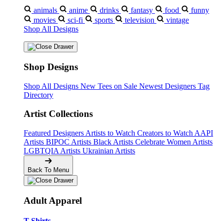
animals
anime
drinks
fantasy
food
funny
movies
sci-fi
sports
television
vintage
Shop All Designs
Shop Designs
Shop All Designs
New Tees on Sale
Newest Designers
Tag
Directory
Artist Collections
Featured Designers
Artists to Watch
Creators to Watch
AAPI
Artists
BIPOC Artists
Black Artists
Celebrate Women Artists
LGBTQIA Artists
Ukrainian Artists
Back To Menu
Adult Apparel
T-Shirts