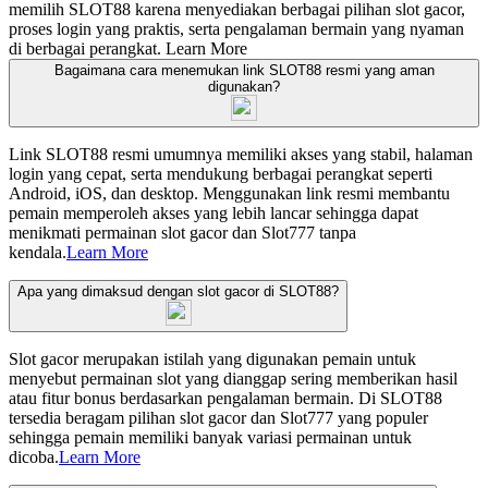
memilih SLOT88 karena menyediakan berbagai pilihan slot gacor,
proses login yang praktis, serta pengalaman bermain yang nyaman
di berbagai perangkat.
Learn More
Bagaimana cara menemukan link SLOT88 resmi yang aman
digunakan?
Link SLOT88 resmi umumnya memiliki akses yang stabil, halaman
login yang cepat, serta mendukung berbagai perangkat seperti
Android, iOS, dan desktop. Menggunakan link resmi membantu
pemain memperoleh akses yang lebih lancar sehingga dapat
menikmati permainan slot gacor dan Slot777 tanpa
kendala.
Learn More
Apa yang dimaksud dengan slot gacor di SLOT88?
Slot gacor merupakan istilah yang digunakan pemain untuk
menyebut permainan slot yang dianggap sering memberikan hasil
atau fitur bonus berdasarkan pengalaman bermain. Di SLOT88
tersedia beragam pilihan slot gacor dan Slot777 yang populer
sehingga pemain memiliki banyak variasi permainan untuk
dicoba.
Learn More