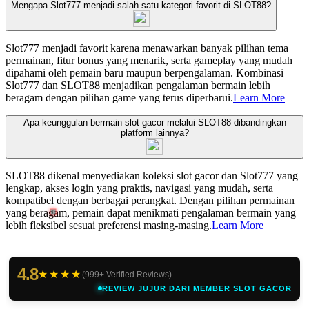
Mengapa Slot777 menjadi salah satu kategori favorit di SLOT88?
Slot777 menjadi favorit karena menawarkan banyak pilihan tema
permainan, fitur bonus yang menarik, serta gameplay yang mudah
dipahami oleh pemain baru maupun berpengalaman. Kombinasi
Slot777 dan SLOT88 menjadikan pengalaman bermain lebih
beragam dengan pilihan game yang terus diperbarui.
Learn More
Apa keunggulan bermain slot gacor melalui SLOT88 dibandingkan
platform lainnya?
SLOT88 dikenal menyediakan koleksi slot gacor dan Slot777 yang
lengkap, akses login yang praktis, navigasi yang mudah, serta
kompatibel dengan berbagai perangkat. Dengan pilihan permainan
yang beragam, pemain dapat menikmati pengalaman bermain yang
lebih fleksibel sesuai preferensi masing-masing.
Learn More
4.8
★★★★
(999+ Verified Reviews)
REVIEW JUJUR DARI MEMBER SLOT GACOR