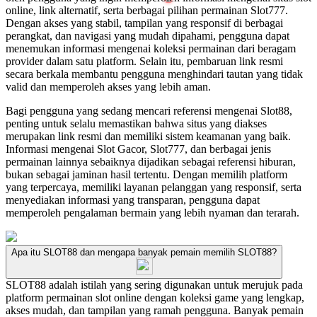
online, link alternatif, serta berbagai pilihan permainan Slot777.
Dengan akses yang stabil, tampilan yang responsif di berbagai
perangkat, dan navigasi yang mudah dipahami, pengguna dapat
menemukan informasi mengenai koleksi permainan dari beragam
provider dalam satu platform. Selain itu, pembaruan link resmi
secara berkala membantu pengguna menghindari tautan yang tidak
valid dan memperoleh akses yang lebih aman.
Bagi pengguna yang sedang mencari referensi mengenai Slot88,
penting untuk selalu memastikan bahwa situs yang diakses
merupakan link resmi dan memiliki sistem keamanan yang baik.
Informasi mengenai Slot Gacor, Slot777, dan berbagai jenis
permainan lainnya sebaiknya dijadikan sebagai referensi hiburan,
bukan sebagai jaminan hasil tertentu. Dengan memilih platform
yang terpercaya, memiliki layanan pelanggan yang responsif, serta
menyediakan informasi yang transparan, pengguna dapat
memperoleh pengalaman bermain yang lebih nyaman dan terarah.
Apa itu SLOT88 dan mengapa banyak pemain memilih SLOT88?
SLOT88 adalah istilah yang sering digunakan untuk merujuk pada
platform permainan slot online dengan koleksi game yang lengkap,
akses mudah, dan tampilan yang ramah pengguna. Banyak pemain